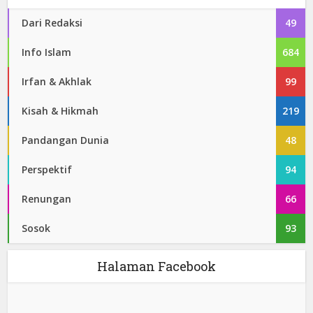
Dari Redaksi
49
Info Islam
684
Irfan & Akhlak
99
Kisah & Hikmah
219
Pandangan Dunia
48
Perspektif
94
Renungan
66
Sosok
93
Halaman Facebook