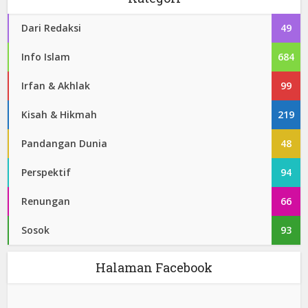
Dari Redaksi
49
Info Islam
684
Irfan & Akhlak
99
Kisah & Hikmah
219
Pandangan Dunia
48
Perspektif
94
Renungan
66
Sosok
93
Halaman Facebook