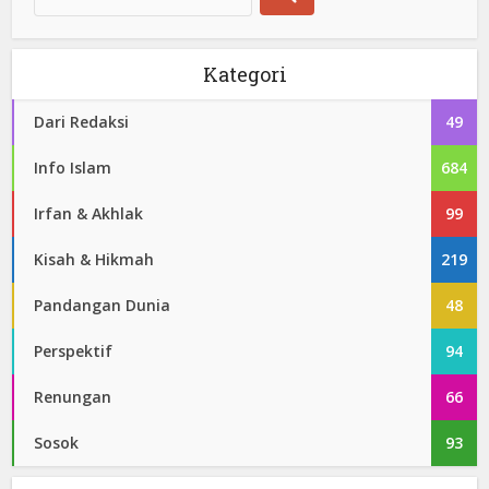
Kategori
Dari Redaksi
49
Info Islam
684
Irfan & Akhlak
99
Kisah & Hikmah
219
Pandangan Dunia
48
Perspektif
94
Renungan
66
Sosok
93