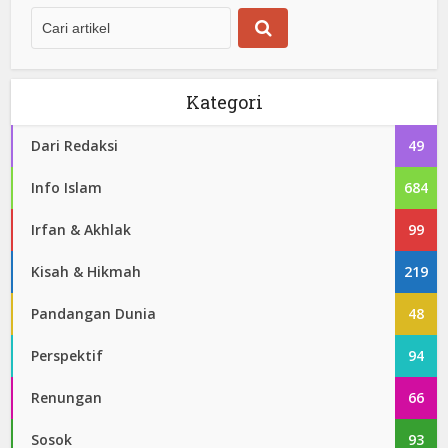
Kategori
Dari Redaksi
49
Info Islam
684
Irfan & Akhlak
99
Kisah & Hikmah
219
Pandangan Dunia
48
Perspektif
94
Renungan
66
Sosok
93