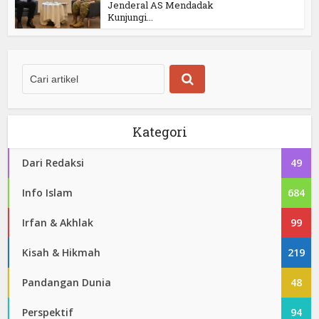
Jenderal AS Mendadak
Kunjungi...
Kategori
Dari Redaksi
49
Info Islam
684
Irfan & Akhlak
99
Kisah & Hikmah
219
Pandangan Dunia
48
Perspektif
94