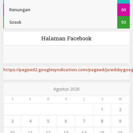
Renungan
66
Sosok
93
Halaman Facebook
https://pagead2.googlesyndication.com/pagead/js/adsbygoogl
Agustus 2026
S
S
R
K
J
S
M
1
2
3
4
5
6
7
8
9
10
11
12
13
14
15
16