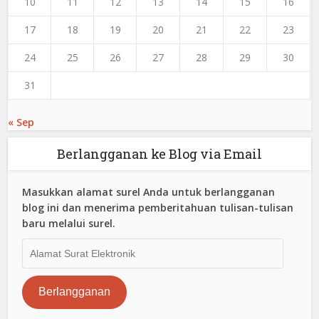
10
11
12
13
14
15
16
17
18
19
20
21
22
23
24
25
26
27
28
29
30
31
« Sep
Berlangganan ke Blog via Email
Masukkan alamat surel Anda untuk berlangganan
blog ini dan menerima pemberitahuan tulisan-tulisan
baru melalui surel.
Alamat
Surat
Elektronik
Berlangganan