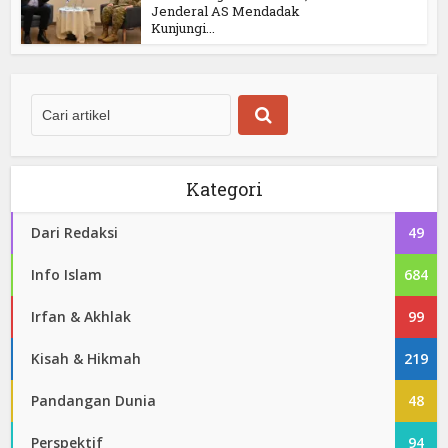
Jenderal AS Mendadak
Kunjungi...
Kategori
Dari Redaksi
49
Info Islam
684
Irfan & Akhlak
99
Kisah & Hikmah
219
Pandangan Dunia
48
Perspektif
94