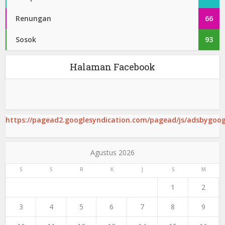
Renungan
66
Sosok
93
Halaman Facebook
https://pagead2.googlesyndication.com/pagead/js/adsbygoogl
Agustus 2026
S
S
R
K
J
S
M
1
2
3
4
5
6
7
8
9