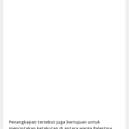
Penangkapan tersebut juga bertujuan untuk
menciptakan ketakutan di antara warga Palestina