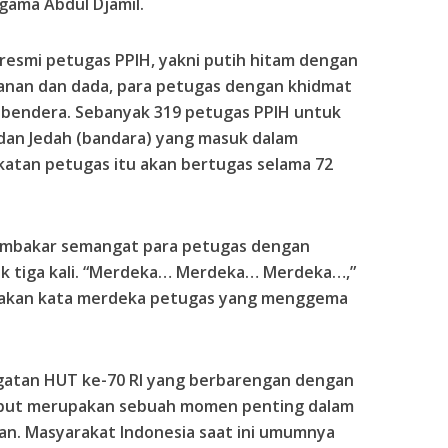
gama Abdul Djamil.
resmi petugas
PPIH
, yakni putih hitam dengan
kanan dan dada, para petugas dengan khidmat
 bendera. Sebanyak 319 petugas
PPIH
untuk
dan Jedah (bandara) yang masuk dalam
tan petugas itu akan bertugas selama 72
embakar semangat para petugas dengan
k tiga kali. “Merdeka… Merdeka… Merdeka…,”
riakan kata merdeka petugas yang menggema
ngatan
HUT
ke-70 RI yang berbarengan dengan
but merupakan sebuah momen penting dalam
an. Masyarakat Indonesia saat ini umumnya