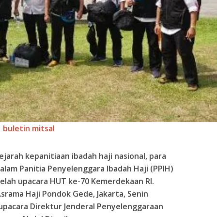
buletin mitsal
jarah kepanitiaan ibadah haji nasional, para
alam Panitia Penyelenggara Ibadah Haji (
PPIH
)
telah upacara
HUT
ke-70 Kemerdekaan RI.
Asrama Haji Pondok Gede, Jakarta, Senin
 upacara Direktur Jenderal Penyelenggaraan