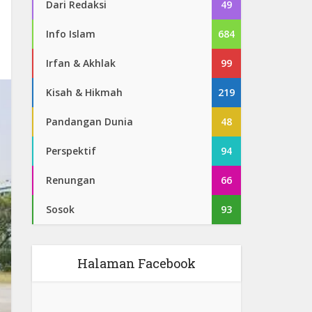
Dari Redaksi
49
Info Islam
684
Irfan & Akhlak
99
Kisah & Hikmah
219
Pandangan Dunia
48
Perspektif
94
Renungan
66
Sosok
93
Halaman Facebook