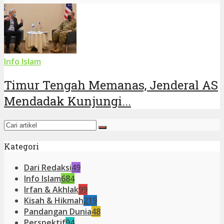
Info Islam
Timur Tengah Memanas, Jenderal AS
Mendadak Kunjungi...
Kategori
Dari Redaksi
49
Info Islam
684
Irfan & Akhlak
99
Kisah & Hikmah
219
Pandangan Dunia
48
Perspektif
94