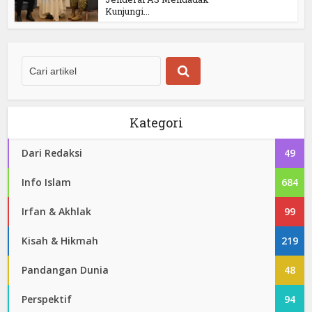
Kunjungi...
Kategori
Dari Redaksi
49
Info Islam
684
Irfan & Akhlak
99
Kisah & Hikmah
219
Pandangan Dunia
48
Perspektif
94