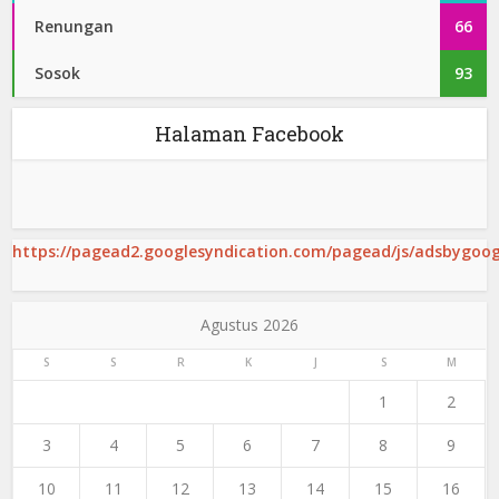
Renungan
66
Sosok
93
Halaman Facebook
https://pagead2.googlesyndication.com/pagead/js/adsbygoogl
Agustus 2026
S
S
R
K
J
S
M
1
2
3
4
5
6
7
8
9
10
11
12
13
14
15
16