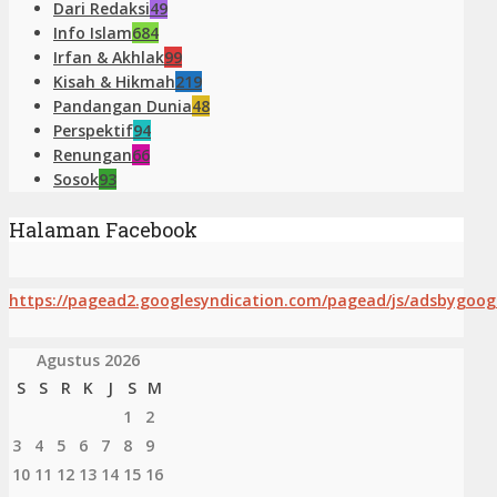
Dari Redaksi
49
Info Islam
684
Irfan & Akhlak
99
Kisah & Hikmah
219
Pandangan Dunia
48
Perspektif
94
Renungan
66
Sosok
93
Halaman Facebook
https://pagead2.googlesyndication.com/pagead/js/adsbygoogl
Agustus 2026
S
S
R
K
J
S
M
1
2
3
4
5
6
7
8
9
10
11
12
13
14
15
16