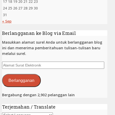
17
18
19
20
21
22
23
24
25
26
27
28
29
30
31
« Sep
Berlangganan ke Blog via Email
Masukkan alamat surel Anda untuk berlangganan blog
ini dan menerima pemberitahuan tulisan-tulisan baru
melalui surel.
Alamat
Surat
Elektronik
Berlangganan
Bergabung dengan 2,902 pelanggan lain
Terjemahan / Translate