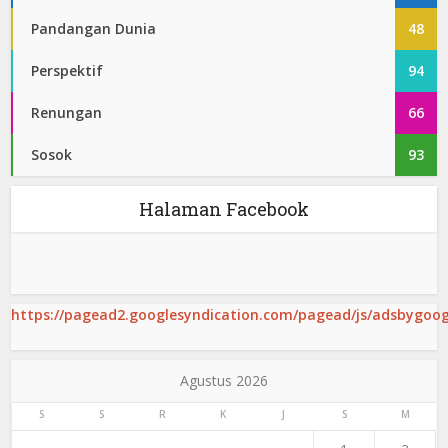
Pandangan Dunia
48
Perspektif
94
Renungan
66
Sosok
93
Halaman Facebook
https://pagead2.googlesyndication.com/pagead/js/adsbygoogl
Agustus 2026
S
S
R
K
J
S
M