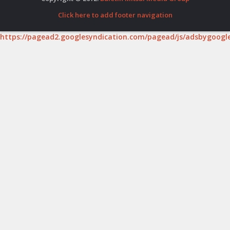
Click here to add footer navigation
https://pagead2.googlesyndication.com/pagead/js/adsbygoogle