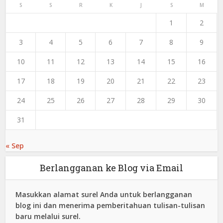
S
S
R
K
J
S
M
1
2
3
4
5
6
7
8
9
10
11
12
13
14
15
16
17
18
19
20
21
22
23
24
25
26
27
28
29
30
31
« Sep
Berlangganan ke Blog via Email
Masukkan alamat surel Anda untuk berlangganan
blog ini dan menerima pemberitahuan tulisan-tulisan
baru melalui surel.