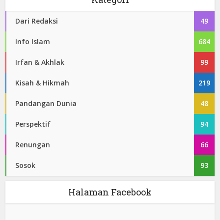
Dari Redaksi
49
Info Islam
684
Irfan & Akhlak
99
Kisah & Hikmah
219
Pandangan Dunia
48
Perspektif
94
Renungan
66
Sosok
93
Halaman Facebook