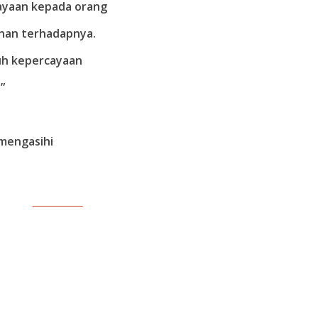
ayaan kepada orang
inan terhadapnya.
uh kepercayaan
”
 mengasihi
Follow us