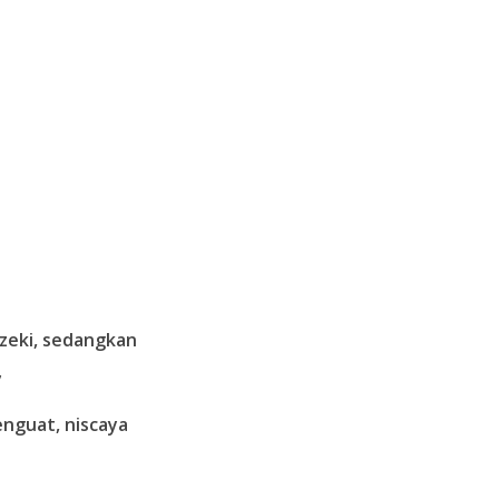
zeki, sedangkan
”
enguat, niscaya