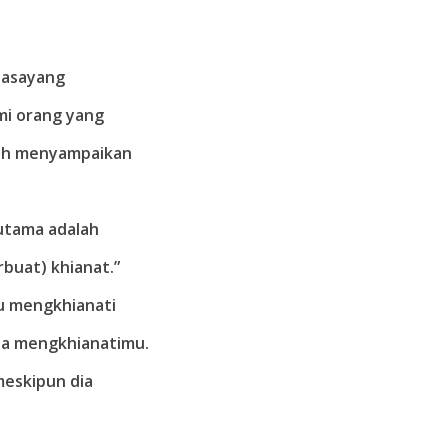
hasayang
mi orang yang
uh menyampaikan
 utama adalah
rbuat) khianat.”
mu mengkhianati
ia mengkhianatimu.
eskipun dia