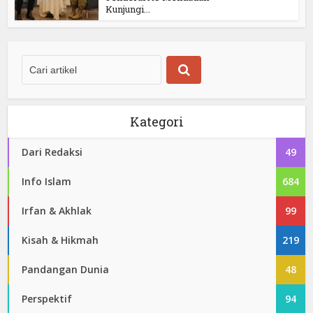
Kunjungi...
Kategori
Dari Redaksi
49
Info Islam
684
Irfan & Akhlak
99
Kisah & Hikmah
219
Pandangan Dunia
48
Perspektif
94