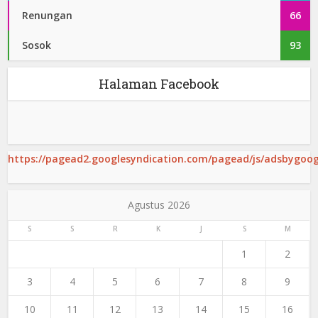
Renungan
66
Sosok
93
Halaman Facebook
https://pagead2.googlesyndication.com/pagead/js/adsbygoogl
Agustus 2026
S
S
R
K
J
S
M
1
2
3
4
5
6
7
8
9
10
11
12
13
14
15
16