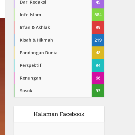
Dari Redaksi
49
Info Islam
684
Irfan & Akhlak
99
Kisah & Hikmah
219
Pandangan Dunia
48
Perspektif
94
Renungan
66
Sosok
93
Halaman Facebook