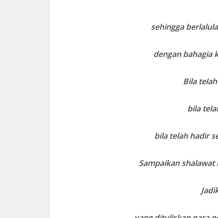
sehingga berlalul
dengan bahagia 
Bila tela
bila tel
bila telah hadir
Sampaikan shalawat
Jadi
yang dituliskan para p