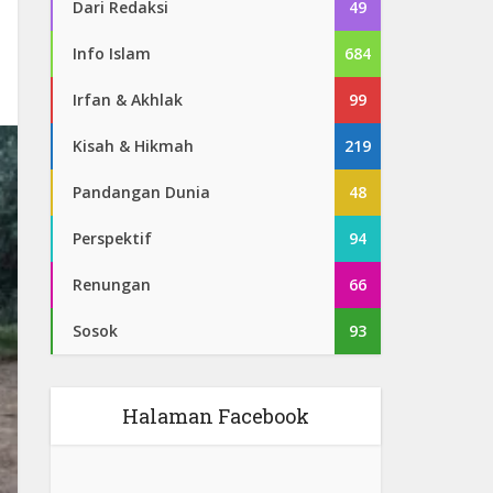
Dari Redaksi
49
Info Islam
684
Irfan & Akhlak
99
Kisah & Hikmah
219
Pandangan Dunia
48
Perspektif
94
Renungan
66
Sosok
93
Halaman Facebook