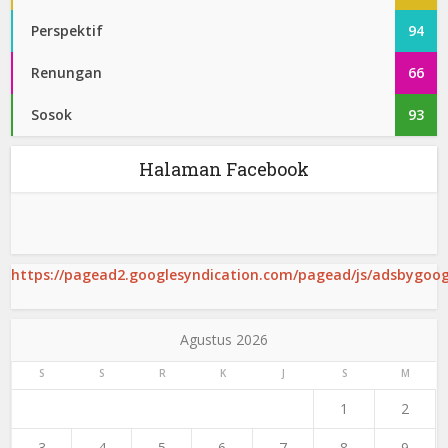
Perspektif
94
Renungan
66
Sosok
93
Halaman Facebook
https://pagead2.googlesyndication.com/pagead/js/adsbygoogl
Agustus 2026
S
S
R
K
J
S
M
1
2
3
4
5
6
7
8
9