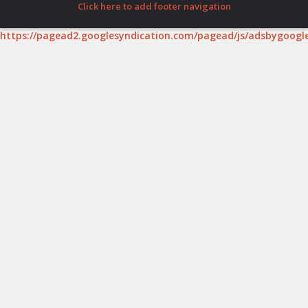
Click here to add footer navigation
https://pagead2.googlesyndication.com/pagead/js/adsbygoogle