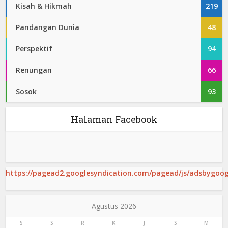
Kisah & Hikmah
219
Pandangan Dunia
48
Perspektif
94
Renungan
66
Sosok
93
Halaman Facebook
https://pagead2.googlesyndication.com/pagead/js/adsbygoogl
Agustus 2026
S
S
R
K
J
S
M