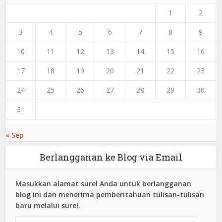
1
2
3
4
5
6
7
8
9
10
11
12
13
14
15
16
17
18
19
20
21
22
23
24
25
26
27
28
29
30
31
« Sep
Berlangganan ke Blog via Email
Masukkan alamat surel Anda untuk berlangganan
blog ini dan menerima pemberitahuan tulisan-tulisan
baru melalui surel.
Alamat