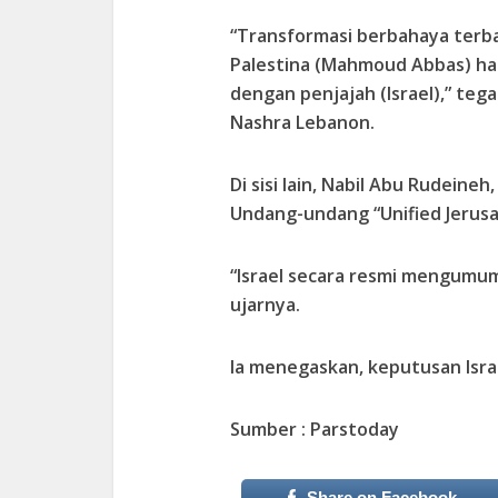
“Transformasi berbahaya ter
Palestina (Mahmoud Abbas) ha
dengan penjajah (Israel),” tega
Nashra Lebanon.
Di sisi lain, Nabil Abu Rudeine
Undang-undang “Unified Jerusa
“Israel secara resmi mengumu
ujarnya.
Ia menegaskan, keputusan Israe
Sumber : Parstoday
Share on Facebook