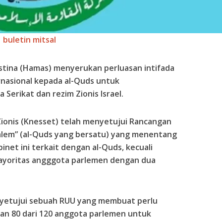
buletin mitsal
tina (Hamas) menyerukan perluasan intifada
nasional kepada al-Quds untuk
Serikat dan rezim Zionis Israel.
 Zionis (Knesset) telah menyetujui Rancangan
alem” (al-Quds yang bersatu) yang menentang
net ini terkait dengan al-Quds, kecuali
ayoritas angggota parlemen dengan dua
nyetujui sebuah RUU yang membuat perlu
n 80 dari 120 anggota parlemen untuk