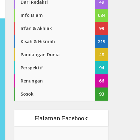
Dari Redaksi
49
Info Islam
684
Irfan & Akhlak
99
Kisah & Hikmah
219
Pandangan Dunia
48
Perspektif
94
Renungan
66
Sosok
93
Halaman Facebook