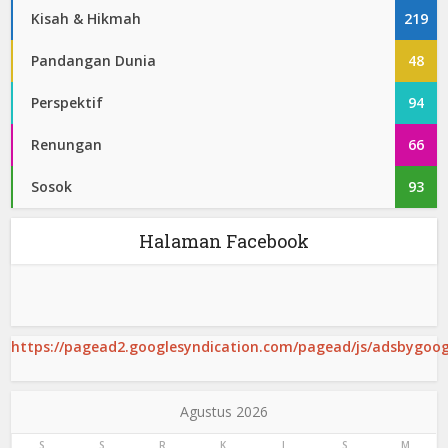
Kisah & Hikmah
219
Pandangan Dunia
48
Perspektif
94
Renungan
66
Sosok
93
Halaman Facebook
https://pagead2.googlesyndication.com/pagead/js/adsbygoogl
Agustus 2026
S
S
R
K
J
S
M