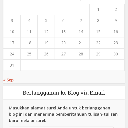
1
2
3
4
5
6
7
8
9
10
11
12
13
14
15
16
17
18
19
20
21
22
23
24
25
26
27
28
29
30
31
« Sep
Berlangganan ke Blog via Email
Masukkan alamat surel Anda untuk berlangganan
blog ini dan menerima pemberitahuan tulisan-tulisan
baru melalui surel.