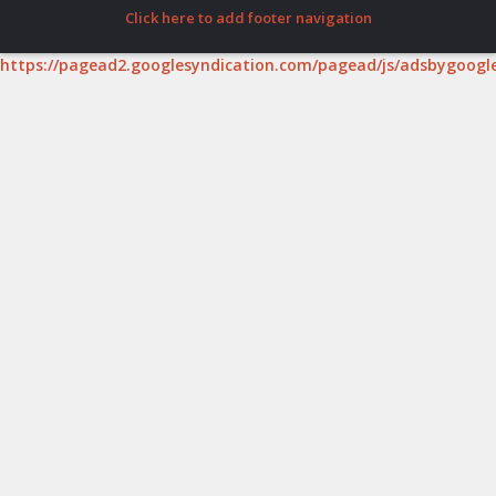
Click here to add footer navigation
https://pagead2.googlesyndication.com/pagead/js/adsbygoogle