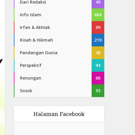
Dari Redaksi
49
Info Islam
684
Irfan & Akhlak
99
Kisah & Hikmah
219
Pandangan Dunia
48
Perspektif
94
Renungan
66
Sosok
93
Halaman Facebook