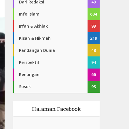
Dari Redaksi
49
Info Islam
684
Irfan & Akhlak
99
Kisah & Hikmah
219
Pandangan Dunia
48
Perspektif
94
Renungan
66
Sosok
93
Halaman Facebook