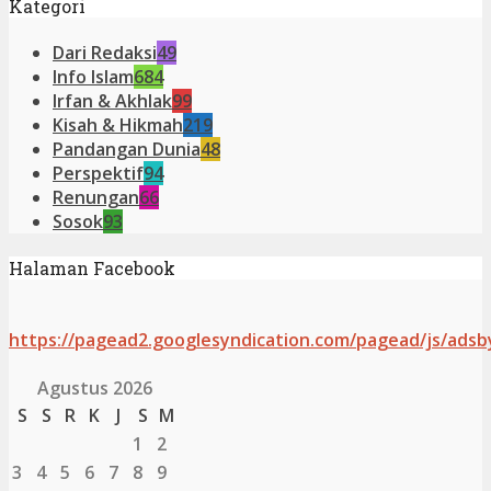
Kategori
Dari Redaksi
49
Info Islam
684
Irfan & Akhlak
99
Kisah & Hikmah
219
Pandangan Dunia
48
Perspektif
94
Renungan
66
Sosok
93
Halaman Facebook
https://pagead2.googlesyndication.com/pagead/js/adsb
Agustus 2026
S
S
R
K
J
S
M
1
2
3
4
5
6
7
8
9