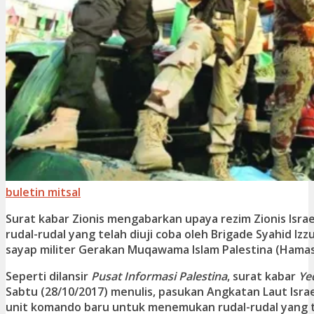
buletin mitsal
Surat kabar Zionis mengabarkan upaya rezim Zionis Isr
rudal-rudal yang telah diuji coba oleh Brigade Syahid Iz
sayap militer Gerakan Muqawama Islam Palestina (Hamas
Seperti dilansir
Pusat Informasi Palestina
, surat kabar
Ye
Sabtu (28/10/2017) menulis, pasukan Angkatan Laut Isr
unit komando baru untuk menemukan rudal-rudal yang te