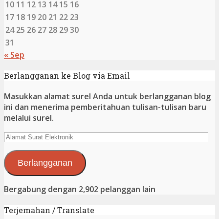
10
11
12
13
14
15
16
17
18
19
20
21
22
23
24
25
26
27
28
29
30
31
« Sep
Berlangganan ke Blog via Email
Masukkan alamat surel Anda untuk berlangganan blog
ini dan menerima pemberitahuan tulisan-tulisan baru
melalui surel.
Alamat
Surat
Elektronik
Berlangganan
Bergabung dengan 2,902 pelanggan lain
Terjemahan / Translate