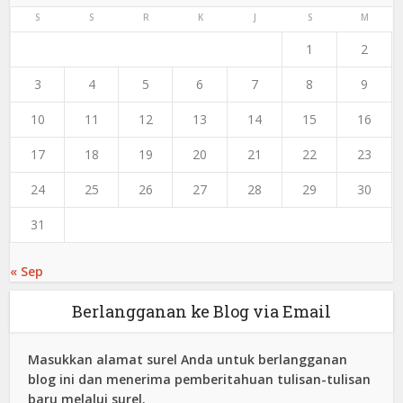
S
S
R
K
J
S
M
1
2
3
4
5
6
7
8
9
10
11
12
13
14
15
16
17
18
19
20
21
22
23
24
25
26
27
28
29
30
31
« Sep
Berlangganan ke Blog via Email
Masukkan alamat surel Anda untuk berlangganan
blog ini dan menerima pemberitahuan tulisan-tulisan
baru melalui surel.