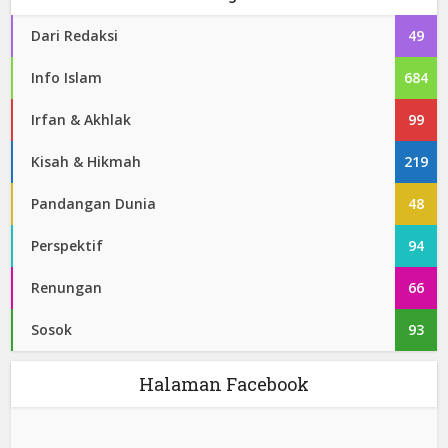
Dari Redaksi
49
Info Islam
684
Irfan & Akhlak
99
Kisah & Hikmah
219
Pandangan Dunia
48
Perspektif
94
Renungan
66
Sosok
93
Halaman Facebook