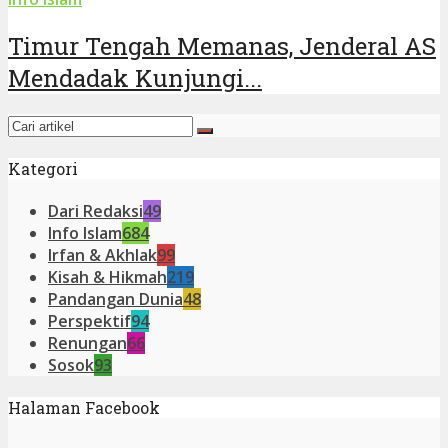
Timur Tengah Memanas, Jenderal AS
Mendadak Kunjungi...
Kategori
Dari Redaksi
49
Info Islam
684
Irfan & Akhlak
99
Kisah & Hikmah
219
Pandangan Dunia
48
Perspektif
94
Renungan
66
Sosok
93
Halaman Facebook