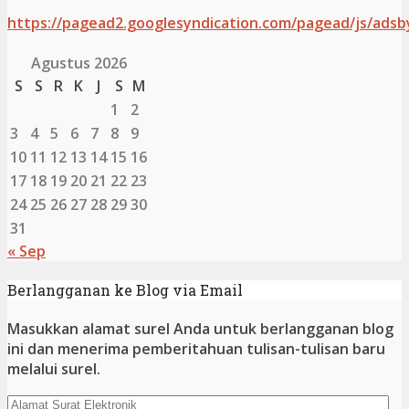
https://pagead2.googlesyndication.com/pagead/js/adsb
Agustus 2026
S
S
R
K
J
S
M
1
2
3
4
5
6
7
8
9
10
11
12
13
14
15
16
17
18
19
20
21
22
23
24
25
26
27
28
29
30
31
« Sep
Berlangganan ke Blog via Email
Masukkan alamat surel Anda untuk berlangganan blog
ini dan menerima pemberitahuan tulisan-tulisan baru
melalui surel.
Alamat