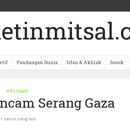
ktif
Pandangan Dunia
Irfan & Akhlak
Sosok
Info Islam
 Ancam Serang Gaza
11 tahun yang lalu