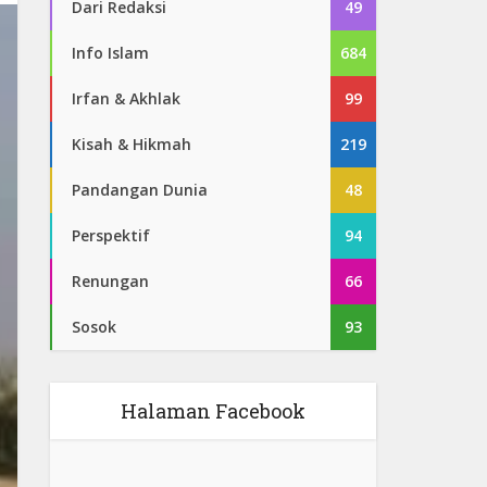
Dari Redaksi
49
Info Islam
684
Irfan & Akhlak
99
Kisah & Hikmah
219
Pandangan Dunia
48
Perspektif
94
Renungan
66
Sosok
93
Halaman Facebook