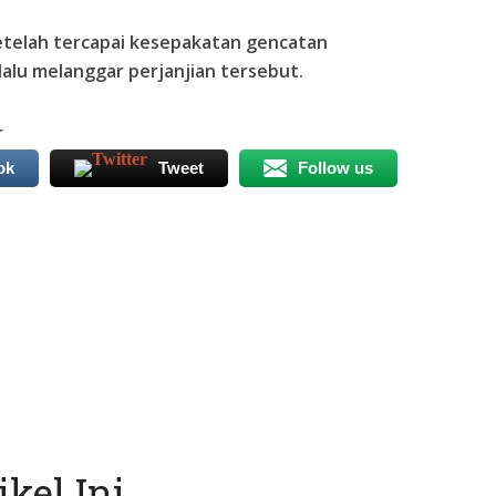
etelah tercapai kesepakatan gencatan
lalu melanggar perjanjian tersebut.
r
ok
Tweet
Follow us
kel Ini