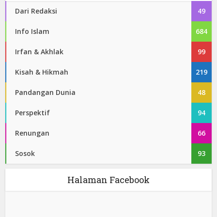
Dari Redaksi
49
Info Islam
684
Irfan & Akhlak
99
Kisah & Hikmah
219
Pandangan Dunia
48
Perspektif
94
Renungan
66
Sosok
93
Halaman Facebook