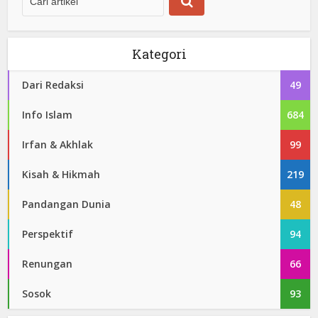
Kategori
Dari Redaksi
49
Info Islam
684
Irfan & Akhlak
99
Kisah & Hikmah
219
Pandangan Dunia
48
Perspektif
94
Renungan
66
Sosok
93