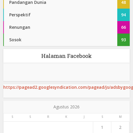
Pandangan Dunia
48
Perspektif
94
Renungan
66
Sosok
93
Halaman Facebook
https://pagead2.googlesyndication.com/pagead/js/adsbygoogl
Agustus 2026
S
S
R
K
J
S
M
1
2