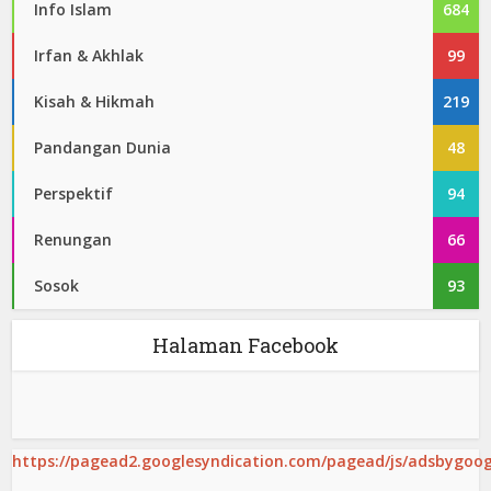
Info Islam
684
Irfan & Akhlak
99
Kisah & Hikmah
219
Pandangan Dunia
48
Perspektif
94
Renungan
66
Sosok
93
Halaman Facebook
https://pagead2.googlesyndication.com/pagead/js/adsbygoogl