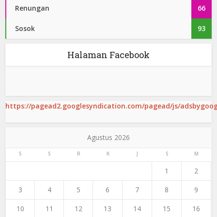
Renungan
66
Sosok
93
Halaman Facebook
https://pagead2.googlesyndication.com/pagead/js/adsbygoogl
Agustus 2026
S
S
R
K
J
S
M
1
2
3
4
5
6
7
8
9
10
11
12
13
14
15
16