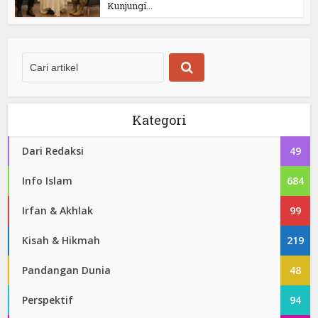
Kunjungi...
Kategori
Dari Redaksi
49
Info Islam
684
Irfan & Akhlak
99
Kisah & Hikmah
219
Pandangan Dunia
48
Perspektif
94