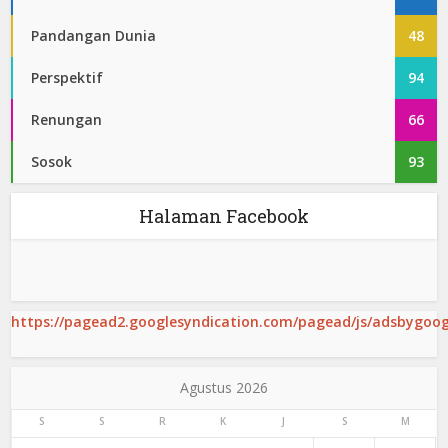
Pandangan Dunia
48
Perspektif
94
Renungan
66
Sosok
93
Halaman Facebook
https://pagead2.googlesyndication.com/pagead/js/adsbygoogl
Agustus 2026
S
S
R
K
J
S
M