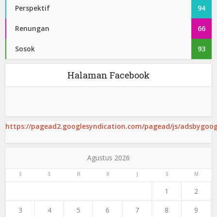
Perspektif
94
Renungan
66
Sosok
93
Halaman Facebook
https://pagead2.googlesyndication.com/pagead/js/adsbygoogl
Agustus 2026
S
S
R
K
J
S
M
1
2
3
4
5
6
7
8
9