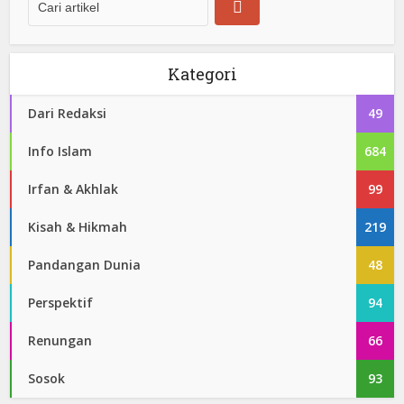
Kategori
Dari Redaksi
49
Info Islam
684
Irfan & Akhlak
99
Kisah & Hikmah
219
Pandangan Dunia
48
Perspektif
94
Renungan
66
Sosok
93