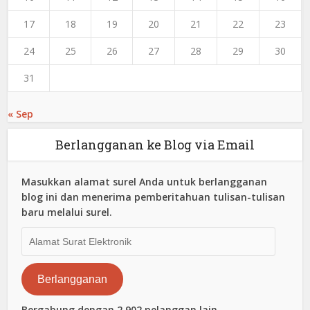
17
18
19
20
21
22
23
24
25
26
27
28
29
30
31
« Sep
Berlangganan ke Blog via Email
Masukkan alamat surel Anda untuk berlangganan
blog ini dan menerima pemberitahuan tulisan-tulisan
baru melalui surel.
Alamat
Surat
Elektronik
Berlangganan
Bergabung dengan 2,902 pelanggan lain