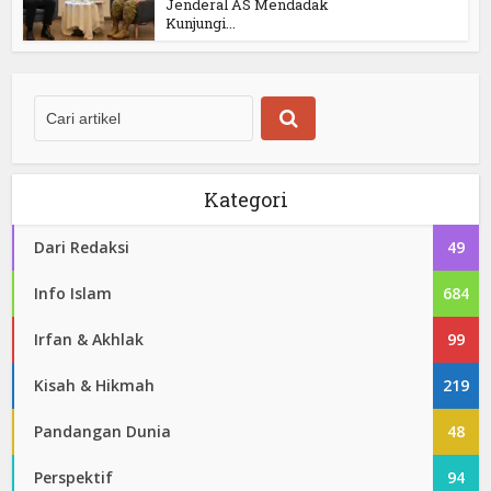
Jenderal AS Mendadak
Kunjungi...
Kategori
Dari Redaksi
49
Info Islam
684
Irfan & Akhlak
99
Kisah & Hikmah
219
Pandangan Dunia
48
Perspektif
94