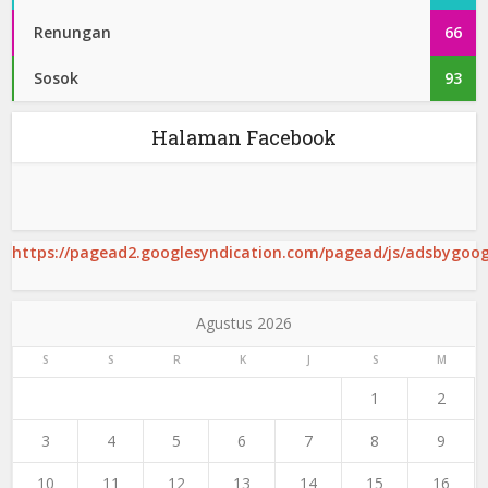
Renungan
66
Sosok
93
Halaman Facebook
https://pagead2.googlesyndication.com/pagead/js/adsbygoogl
Agustus 2026
S
S
R
K
J
S
M
1
2
3
4
5
6
7
8
9
10
11
12
13
14
15
16