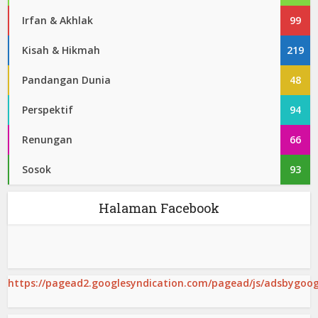
Irfan & Akhlak
99
Kisah & Hikmah
219
Pandangan Dunia
48
Perspektif
94
Renungan
66
Sosok
93
Halaman Facebook
https://pagead2.googlesyndication.com/pagead/js/adsbygoogl