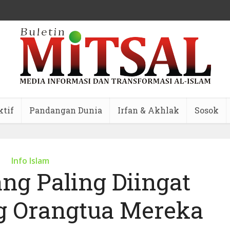
ktif
Pandangan Dunia
Irfan & Akhlak
Sosok
Info Islam
ng Paling Diingat
g Orangtua Mereka