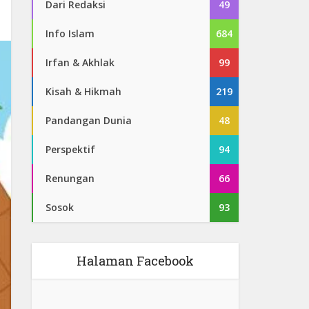
Dari Redaksi
49
Info Islam
684
Irfan & Akhlak
99
Kisah & Hikmah
219
Pandangan Dunia
48
Perspektif
94
Renungan
66
Sosok
93
Halaman Facebook