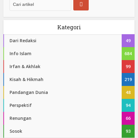
Kategori
Dari Redaksi
49
Info Islam
684
Irfan & Akhlak
99
Kisah & Hikmah
219
Pandangan Dunia
48
Perspektif
94
Renungan
66
Sosok
93