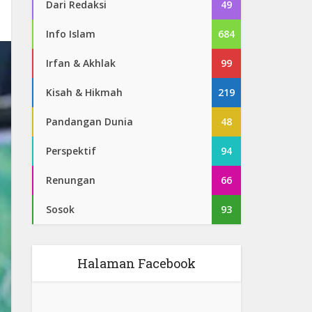
Dari Redaksi
49
Info Islam
684
Irfan & Akhlak
99
Kisah & Hikmah
219
Pandangan Dunia
48
Perspektif
94
Renungan
66
Sosok
93
Halaman Facebook