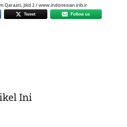
 Qaraati, Jilid 2 / www.indonesian.irib.ir
Tweet
Follow us
kel Ini