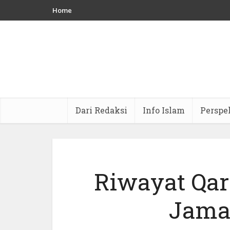
Home
Dari Redaksi
Info Islam
Perspe
Riwayat Qar
Jama