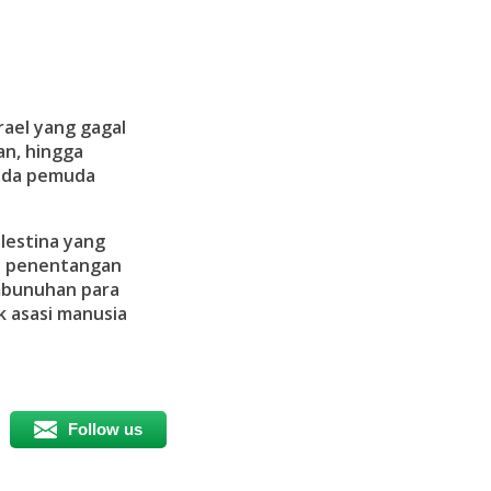
rael yang gagal
n, hingga
ada pemuda
lestina yang
ta penentangan
embunuhan para
k asasi manusia
Follow us