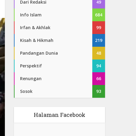
Dari Redaksi
49
Info Islam
684
Irfan & Akhlak
99
Kisah & Hikmah
219
Pandangan Dunia
48
Perspektif
94
Renungan
66
Sosok
93
Halaman Facebook