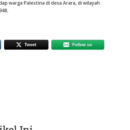
 warga Palestina di desa Arara, di wilayah
948.
Tweet
Follow us
kel Ini