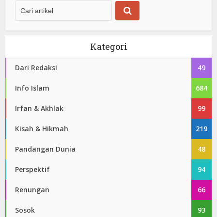
Kategori
Dari Redaksi
49
Info Islam
684
Irfan & Akhlak
99
Kisah & Hikmah
219
Pandangan Dunia
48
Perspektif
94
Renungan
66
Sosok
93