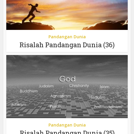
Pandangan Dunia
Risalah Pandangan Dunia (36)
Pandangan Dunia
Risalah Pandangan Dunia (35)