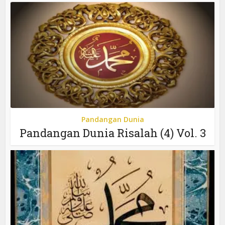
Pandangan Dunia
Pandangan Dunia Risalah (4) Vol. 3