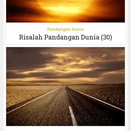
Pandangan Dunia
Risalah Pandangan Dunia (30)