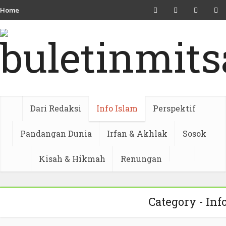
Home
Dari Redaksi
Info Islam
Perspektif
Pandangan Dunia
Irfan & Akhlak
Sosok
Kisah & Hikmah
Renungan
Category - Inf