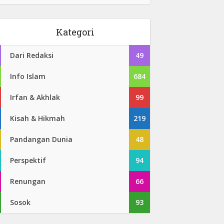
Kategori
Dari Redaksi
49
Info Islam
684
Irfan & Akhlak
99
Kisah & Hikmah
219
Pandangan Dunia
48
Perspektif
94
Renungan
66
Sosok
93