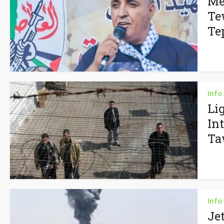
Me
Te
Te
Info
Li
In
Ta
Info
Je