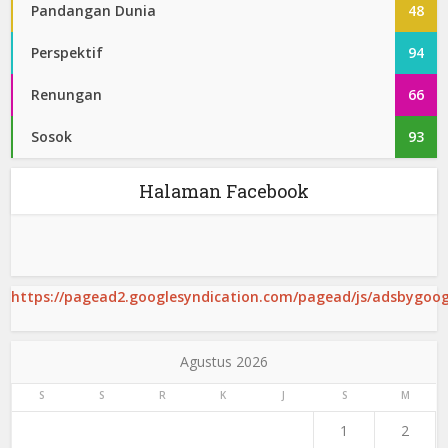
Pandangan Dunia
48
Perspektif
94
Renungan
66
Sosok
93
Halaman Facebook
https://pagead2.googlesyndication.com/pagead/js/adsbygoogl
Agustus 2026
S
S
R
K
J
S
M
1
2