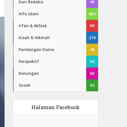
Dari Redaksi
49
Info Islam
684
Irfan & Akhlak
99
Kisah & Hikmah
219
Pandangan Dunia
48
Perspektif
94
Renungan
66
Sosok
93
Halaman Facebook