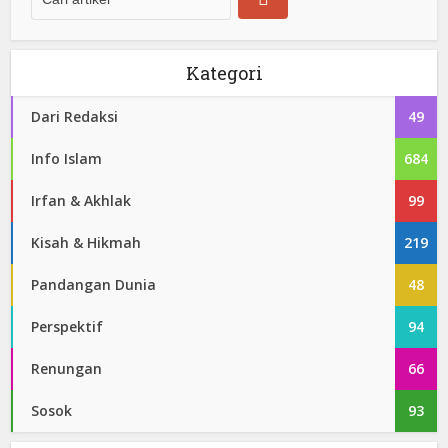
Kategori
Dari Redaksi
49
Info Islam
684
Irfan & Akhlak
99
Kisah & Hikmah
219
Pandangan Dunia
48
Perspektif
94
Renungan
66
Sosok
93