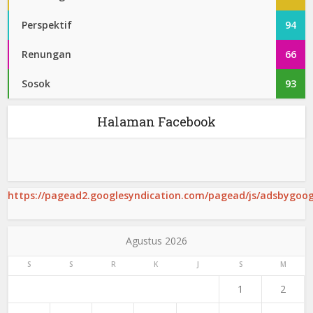
Perspektif
94
Renungan
66
Sosok
93
Halaman Facebook
https://pagead2.googlesyndication.com/pagead/js/adsbygoogl
Agustus 2026
S
S
R
K
J
S
M
1
2